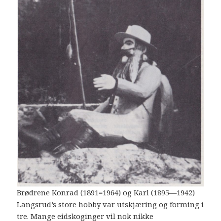
Brødrene Konrad (1891=1964) og Karl (1895—1942)
Langsrud’s store hobby var utskjæring og forming i
tre. Mange eidskoginger vil nok nikke