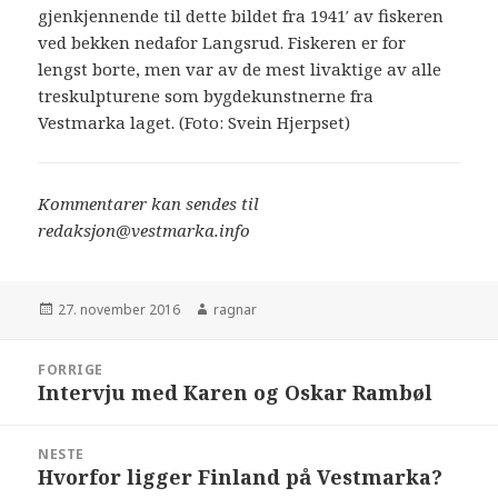
gjenkjennende til dette bildet fra 1941′ av fiskeren
ved bekken nedafor Langsrud. Fiskeren er for
lengst borte, men var av de mest livaktige av alle
treskulpturene som bygdekunstnerne fra
Vestmarka laget. (Foto: Svein Hjerpset)
Kommentarer kan sendes til
redaksjon@vestmarka.info
Publisert
27. november 2016
Forfatter
ragnar
Innleggsnavigasjon
FORRIGE
Intervju med Karen og Oskar Rambøl
Forrige
innlegg:
NESTE
Hvorfor ligger Finland på Vestmarka?
Neste