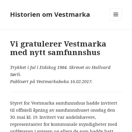
Historien om Vestmarka
MENY
OG
WIDGETER
Vi gratulerer Vestmarka
med nytt samfunnshus
Trykket i Jul i Eidskog 1984. Skrevet av Hallvard
Sørli.
Publisert på Vestmarkaboka 16.02.2017.
Styret for Vestmarka samfunnshus hadde invitert
til offisiell åpning av samfunnshuset onsdag den
30. mai kl. 19. Invitert var andelshavere,
representanter for kommunale myndigheter med
ordføreren i spissen og ellers de som hadde hatt