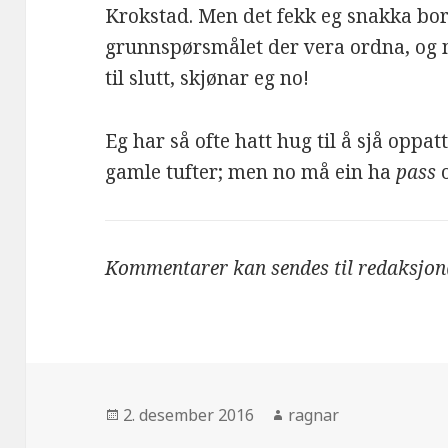
Krokstad. Men det fekk eg snakka bor
grunnspørsmålet der vera ordna, og 
til slutt, skjønar eg no!
Eg har så ofte hatt hug til å sjå oppa
gamle tufter; men no må ein ha
pass
o
Kommentarer kan sendes til redaksjo
Publisert
2. desember 2016
Forfatter
ragnar