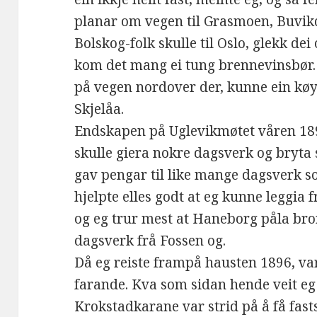
planar om vegen til Grasmoen, Buvik
Bolskog-folk skulle til Oslo, glekk de
kom det mang ei tung brennevinsbør. 
på vegen nordover der, kunne ein køyr
Skjelåa.
Endskapen på Uglevikmøtet våren 189
skulle giera nokre dagsverk og bryta s
gav pengar til like mange dagsverk so
hjelpte elles godt at eg kunne leggia
og eg trur mest at Haneborg påla bror
dagsverk frå Fossen og.
Då eg reiste frampå hausten 1896, va
farande. Kva som sidan hende veit eg
Krokstadkarane var strid på å få fast