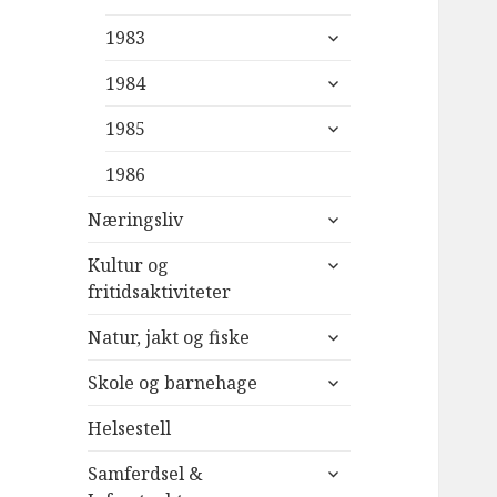
undermeny
utvid
1983
undermeny
utvid
1984
undermeny
utvid
1985
undermeny
1986
utvid
Næringsliv
undermeny
utvid
Kultur og
undermeny
fritidsaktiviteter
utvid
Natur, jakt og fiske
undermeny
utvid
Skole og barnehage
undermeny
Helsestell
utvid
Samferdsel &
undermeny