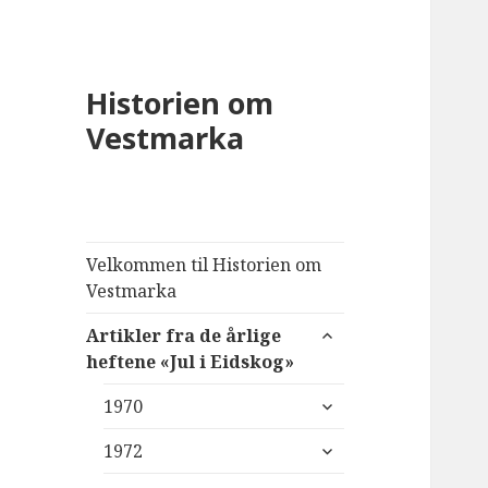
Historien om
Vestmarka
Velkommen til Historien om
Vestmarka
utvid
Artikler fra de årlige
undermeny
heftene «Jul i Eidskog»
utvid
1970
undermeny
utvid
1972
undermeny