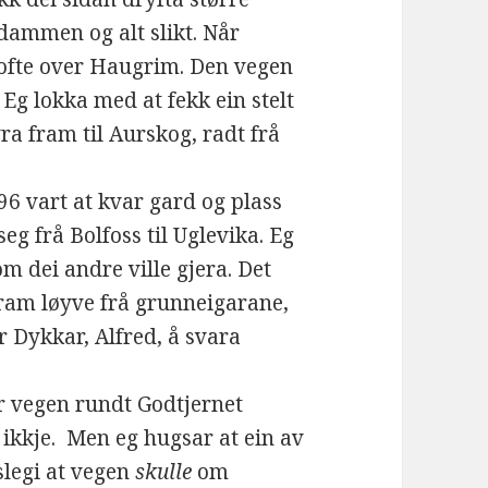
dammen og alt slikt. Når
i ofte over Haugrim. Den vegen
Eg lokka med at fekk ein stelt
a fram til Aurskog, radt frå
6 vart at kvar gard og plass
eg frå Bolfoss til Uglevika. Eg
m dei andre ville gjera. Det
 fram løyve frå grunneigarane,
 Dykkar, Alfred, å svara
r vegen rundt Godtjernet
 ikkje. Men eg hugsar at ein av
slegi at vegen
skulle
om