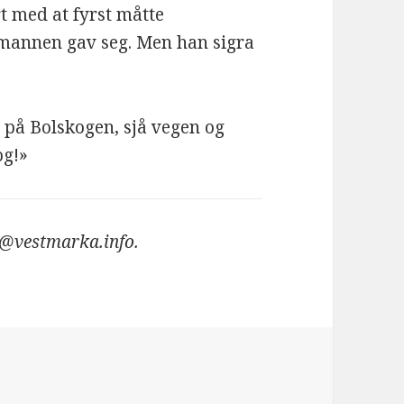
t med at fyrst måtte
mannen gav seg. Men han sigra
tt på Bolskogen, sjå vegen og
g!»
n@vestmarka.info.