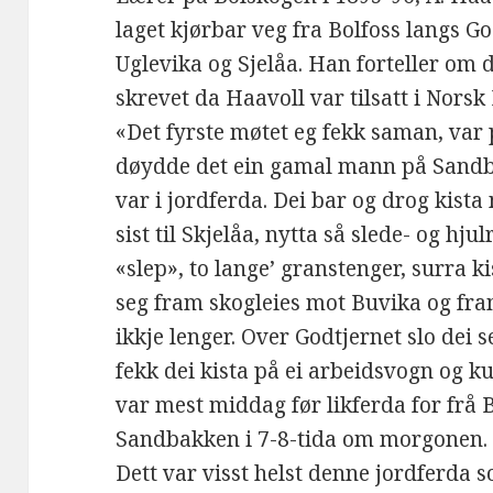
laget kjørbar veg fra Bolfoss langs God
Uglevika og Sjelåa. Han forteller om de
skrevet da Haavoll var tilsatt i Norsk
«Det fyrste møtet eg fekk saman, var
døydde det ein gamal mann på Sandba
var i jordferda. Dei bar og drog kista
sist til Skjelåa, nytta så slede- og hju
«slep», to lange’ granstenger, surra ki
seg fram skogleies mot Buvika og fra
ikkje lenger. Over Godtjernet slo dei s
fekk dei kista på ei arbeidsvogn og k
var mest middag før likferda for frå B
Sandbakken i 7-8-tida om morgonen.
Dett var visst helst denne jordferda s