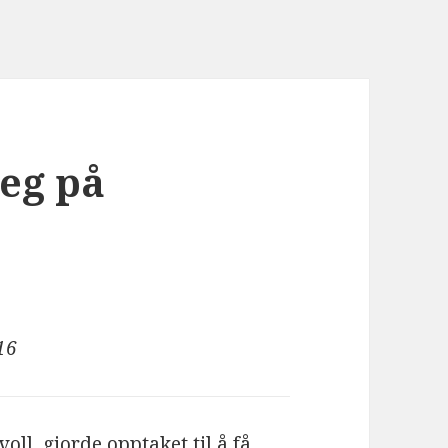
veg på
16
ll, gjorde opptaket til å få