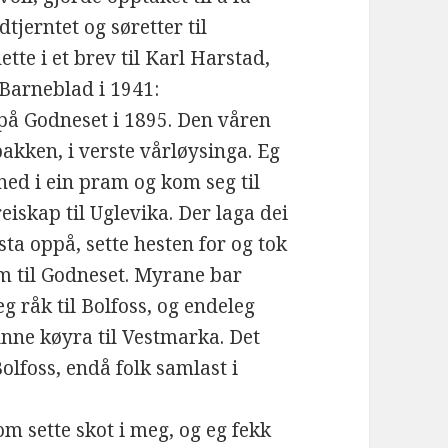
tjerntet og søretter til
tte i et brev til Karl Harstad,
 Barneblad i 1941:
 på Godneset i 1895. Den våren
kken, i verste vårløysinga. Eg
 ned i ein pram og kom seg til
lreiskap til Uglevika. Der laga dei
sta oppå, sette hesten for og tok
m til Godneset. Myrane bar
eg råk til Bolfoss, og endeleg
unne køyra til Vestmarka. Det
olfoss, endå folk samlast i
om sette skot i meg, og eg fekk