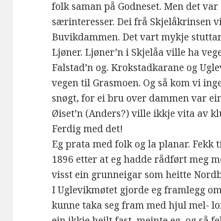
folk saman på Godneset. Men det va
særinteresser. Dei frå Skjelåkrinsen v
Buvikdammen. Det vart mykje stuttar
Ljøner. Ljøner’n i Skjelåa ville ha veg
Falstad’n og. Krokstadkarane og Uglev
vegen til Grasmoen. Og så kom vi ingen
snøgt, for ei bru over dammen var ei
Øiset’n (Anders?) ville ikkje vita av 
Ferdig med det!
Eg prata med folk og la planar. Fekk t
1896 etter at eg hadde rådført meg 
visst ein grunneigar som heitte Nordb
I Uglevikmøtet gjorde eg framlegg om 
kunne taka seg fram med hjul mel- lo
ein ikkje heilt fast, meinte eg, og så f