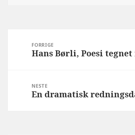
Innleggsnavigasjon
FORRIGE
Hans Børli, Poesi tegnet
Forrige
innlegg:
NESTE
En dramatisk rednings
Neste
innlegg: