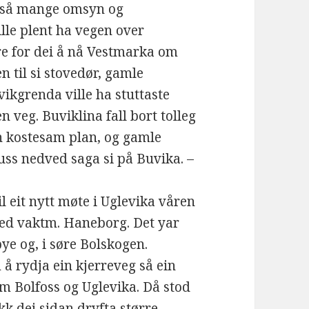
r så mange omsyn og
ille plent ha vegen over
e for dei å nå Vestmarka om
en til si stovedør, gamle
ikgrenda ville ha stuttaste
 veg. Buviklina fall bort tolleg
n kostesam plan, og gamle
kluss nedved saga si på Buvika. –
il eit nytt møte i Uglevika våren
med vaktm. Haneborg. Det yar
ye og, i søre Bolskogen.
å rydja ein kjerreveg så ein
m Bolfoss og Uglevika. Då stod
ekk dei sidan dryfta større