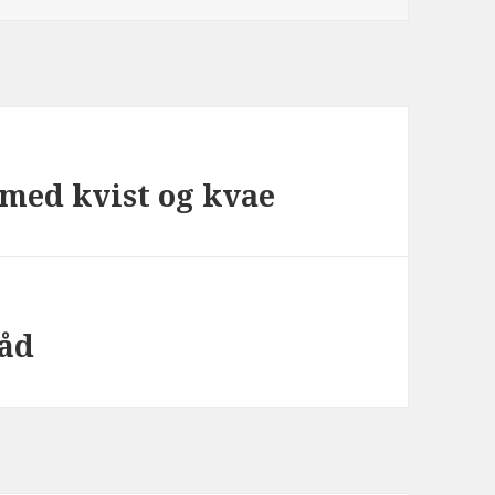
 med kvist og kvae
dåd