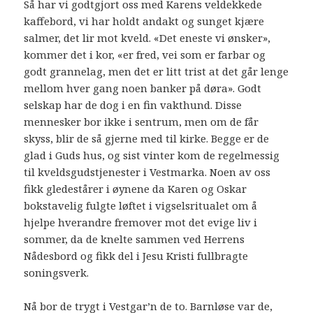
Så har vi godtgjort oss med Karens veldekkede
kaffebord, vi har holdt andakt og sunget kjære
salmer, det lir mot kveld. «Det eneste vi ønsker»,
kommer det i kor, «er fred, vei som er farbar og
godt grannelag, men det er litt trist at det går lenge
mellom hver gang noen banker på døra». Godt
selskap har de dog i en fin vakthund. Disse
mennesker bor ikke i sentrum, men om de får
skyss, blir de så gjerne med til kirke. Begge er de
glad i Guds hus, og sist vinter kom de regelmessig
til kveldsgudstjenester i Vestmarka. Noen av oss
fikk gledestårer i øynene da Karen og Oskar
bokstavelig fulgte løftet i vigselsritualet om å
hjelpe hverandre fremover mot det evige liv i
sommer, da de knelte sammen ved Herrens
Nådesbord og fikk del i Jesu Kristi fullbragte
soningsverk.
Nå bor de trygt i Vestgar’n de to. Barnløse var de,