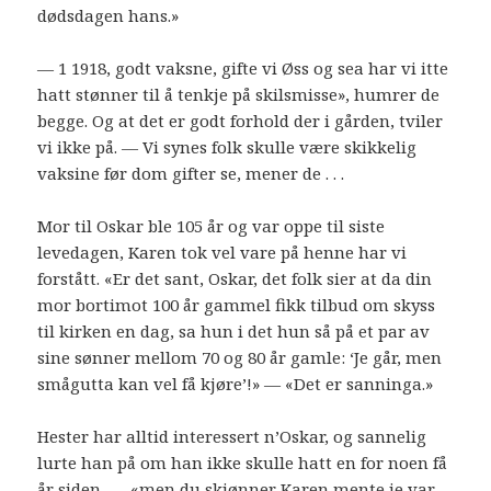
dødsdagen hans.»
— 1 1918, godt vaksne, gifte vi Øss og sea har vi itte
hatt stønner til å tenkje på skilsmisse», humrer de
begge. Og at det er godt forhold der i gården, tviler
vi ikke på. — Vi synes folk skulle være skikkelig
vaksine før dom gifter se, mener de . . .
Mor til Oskar ble 105 år og var oppe til siste
levedagen, Karen tok vel vare på henne har vi
forstått. «Er det sant, Oskar, det folk sier at da din
mor bortimot 100 år gammel fikk tilbud om skyss
til kirken en dag, sa hun i det hun så på et par av
sine sønner mellom 70 og 80 år gamle: ‘Je går, men
smågutta kan vel få kjøre’!» — «Det er sanninga.»
Hester har alltid interessert n’Oskar, og sannelig
lurte han på om han ikke skulle hatt en for noen få
år siden, — «men du skjønner Karen mente je var