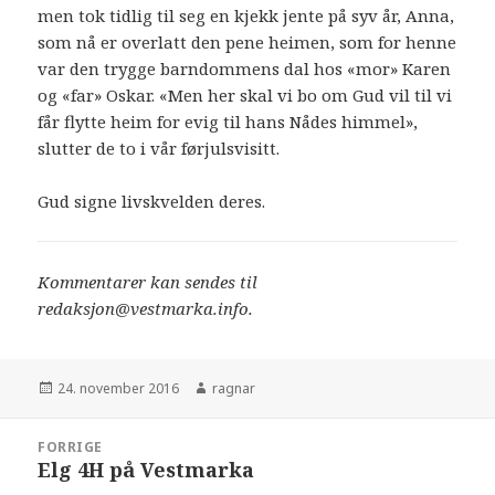
men tok tidlig til seg en kjekk jente på syv år, Anna,
som nå er overlatt den pene heimen, som for henne
var den trygge barndommens dal hos «mor» Karen
og «far» Oskar. «Men her skal vi bo om Gud vil til vi
får flytte heim for evig til hans Nådes himmel»,
slutter de to i vår førjulsvisitt.
Gud signe livskvelden deres.
Kommentarer kan sendes til
redaksjon@vestmarka.info.
Publisert
24. november 2016
Forfatter
ragnar
Innleggsnavigasjon
FORRIGE
Elg 4H på Vestmarka
Forrige