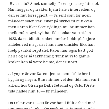
-Hva sa du? Å nei, sannelig får en greie seg litt sjøl.
Han hogger og frakter hjem hele vinterveden, og
den er fint forseggjort. — Så sent som for noen
måneder siden var Oskar på sykkel til butikken,
men Karen liker ikke syklinga mi, brummer han
mellomfornøyd. Syk har ikke Oskar vært siden
1923, da en blindtarmbetennelse holdt på å gjøre
aldeles ved meg, sier han, men omsider fikk han
hjelp på rikshospitalet. Karen har også hatt god
helse og er så takknemlig. Tenk at vi to gamle
kraker kan få være heime, det er stort!
. . I yngre år var Karen tjenestejente både her i
bygda og i byen. Hun minnes vel den tida hun var i
arbeid hos Olsen på Dal, i Fetsund og Oslo. Første
tida hadde hun 10,— kr. måneden.
Da Oskar var 13—14 år var han i fullt arbeid med
tømmer og planker. Og snekret og tømret gjorde