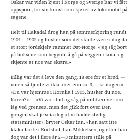
Oskar var viden kjent i Norge og Sverige har vi fått
oppspore, for sin kunst som kjører av lokomobil på
sagene.
Helt til Hakadal drog han på tømmerkjøring rundt
1904— 1905 og husker som det skulle være i dag da
et stort jordskjelv rammet Øst-Norge. «Jeg såg bort
på buksene som begynte å gå på veggen i koia, og
skjønte at noe var ekstra.»
Billig var det å leve den gang. 18 øre for et brød, —
«men så tjente vi ikke mer enn ca. 3,— kr. dagen.»
«Du var hjemme i Hornlia i 1905, husker du noe,
Karen?» — «Vi var stad og såg på militærene som
låg ved grensen, men det gikk fort over. Den
gongen skal je seia deg at vi hadde stødig
statsminister», bryter Oskar inn, «han satt itte
klaka borte i Korlstad, han Mikkelsen, og etter han
dog var det i flere år 2—3 minutters stille på