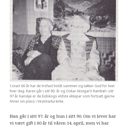
I snart 60 år har de trofast holdt sammen og takker Gud for livet
hver dag. Karen går i sitt 90. år og Oskar Vestgar’n Rambøl i sitt
97 år. Kanskje er de Eidskogs eldste ektepar som fortsatt gjerne
finner sin plass i Vestmarka kirke.
Han går i sitt 97. år og hun i sitt 90. Om vi lever har
vi vært gift i 60 år til våren 14. april, men vi har