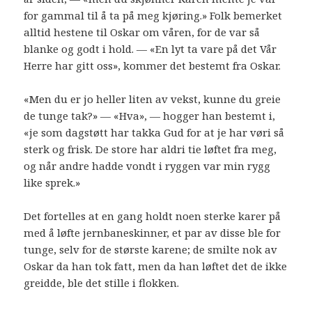
for gammal til å ta på meg kjøring.» Folk bemerket
alltid hestene til Oskar om våren, for de var så
blanke og godt i hold. — «En lyt ta vare på det Vår
Herre har gitt oss», kommer det bestemt fra Oskar.
«Men du er jo heller liten av vekst, kunne du greie
de tunge tak?» — «Hva», — hogger han bestemt i,
«je som dagstøtt har takka Gud for at je har vøri så
sterk og frisk. De store har aldri tie løftet fra meg,
og når andre hadde vondt i ryggen var min rygg
like sprek.»
Det fortelles at en gang holdt noen sterke karer på
med å løfte jernbaneskinner, et par av disse ble for
tunge, selv for de største karene; de smilte nok av
Oskar da han tok fatt, men da han løftet det de ikke
greidde, ble det stille i flokken.