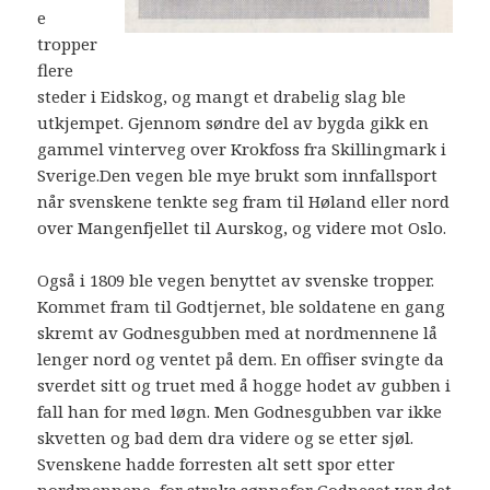
e
tropper
flere
steder i Eidskog, og mangt et drabelig slag ble
utkjempet. Gjennom søndre del av bygda gikk en
gammel vinterveg over Krokfoss fra Skillingmark i
Sverige.Den vegen ble mye brukt som innfallsport
når svenskene tenkte seg fram til Høland eller nord
over Mangenfjellet til Aurskog, og videre mot Oslo.
Også i 1809 ble vegen benyttet av svenske tropper.
Kommet fram til Godtjernet, ble soldatene en gang
skremt av Godnesgubben med at nordmennene lå
lenger nord og ventet på dem. En offiser svingte da
sverdet sitt og truet med å hogge hodet av gubben i
fall han for med løgn. Men Godnesgubben var ikke
skvetten og bad dem dra videre og se etter sjøl.
Svenskene hadde forresten alt sett spor etter