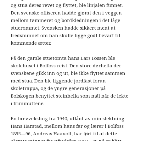
og stua deres revet og flyttet, ble linjalen funnet.
Den svenske offiseren hadde gjømt den i veggen
mellom tømmeret og bordkledningen i det låge
stuerommet. Svensken hadde sikkert ment at
fredsminnet om han skulle ligge godt bevart til
kommende ætter.
På den gamle stuetomta hans Lars Fossen ble
skolehuset i Bolfoss reist. Den store dørhella der
svenskene gikk inn og ut, ble ikke flyttet sammen
med stua. Den ble liggende jordfast foran
skoletrappa, og de yngre generasjoner på
Bolskogen benyttet steinhella som mål når de lekte
i friminuttene.
En brevveksling fra 1940, utlånt av min slektning
Hans Harstad, mellom hans far og lærer i Bolfoss
1895—96, Andreas Haavoll, har ført til at dette