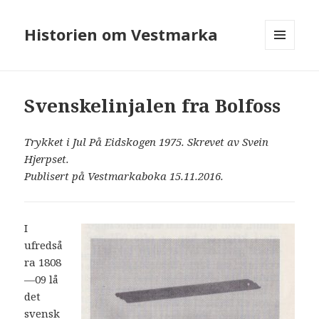
Historien om Vestmarka
MENY
OG
WIDGETER
Svenskelinjalen fra Bolfoss
Trykket i Jul På Eidskogen 1975. Skrevet av Svein
Hjerpset.
Publisert på Vestmarkaboka 15.11.2016.
I
ufredså
ra 1808
—09 lå
det
svensk