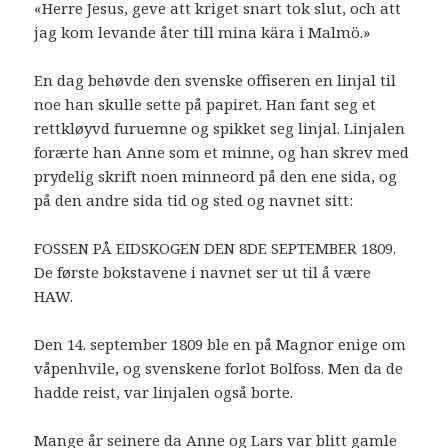
«Herre Jesus, geve att kriget snart tok slut, och att
jag kom levande åter till mina kära i Malmö.»
En dag behøvde den svenske offiseren en linjal til
noe han skulle sette på papiret. Han fant seg et
rettkløyvd furuemne og spikket seg linjal. Linjalen
forærte han Anne som et minne, og han skrev med
prydelig skrift noen minneord på den ene sida, og
på den andre sida tid og sted og navnet sitt:
FOSSEN PÅ EIDSKOGEN DEN 8DE SEPTEMBER 1809.
De første bokstavene i navnet ser ut til å være
HAW.
Den 14. september 1809 ble en på Magnor enige om
våpenhvile, og svenskene forlot Bolfoss. Men da de
hadde reist, var linjalen også borte.
Mange år seinere da Anne og Lars var blitt gamle