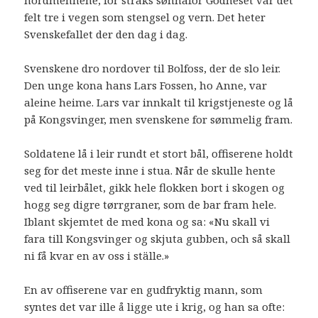
nordmennene, for straks sønnafor Godneset var det
felt tre i vegen som stengsel og vern. Det heter
Svenskefallet der den dag i dag.
Svenskene dro nordover til Bolfoss, der de slo leir.
Den unge kona hans Lars Fossen, ho Anne, var
aleine heime. Lars var innkalt til krigstjeneste og lå
på Kongsvinger, men svenskene for sømmelig fram.
Soldatene lå i leir rundt et stort bål, offiserene holdt
seg for det meste inne i stua. Når de skulle hente
ved til leirbålet, gikk hele flokken bort i skogen og
hogg seg digre tørrgraner, som de bar fram hele.
Iblant skjemtet de med kona og sa: «Nu skall vi
fara till Kongsvinger og skjuta gubben, och så skall
ni få kvar en av oss i ställe.»
En av offiserene var en gudfryktig mann, som
syntes det var ille å ligge ute i krig, og han sa ofte: