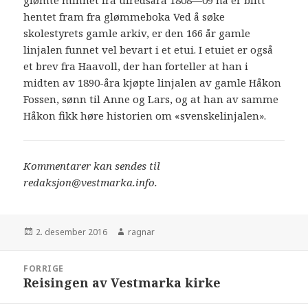
glømte minnet fra ufredsåra 1808—09 nå er blitt
hentet fram fra glømmeboka Ved å søke
skolestyrets gamle arkiv, er den 166 år gamle
linjalen funnet vel bevart i et etui. I etuiet er også
et brev fra Haavoll, der han forteller at han i
midten av 1890-åra kjøpte linjalen av gamle Håkon
Fossen, sønn til Anne og Lars, og at han av samme
Håkon fikk høre historien om «svenskelinjalen».
Kommentarer kan sendes til
redaksjon@vestmarka.info.
Publisert
2. desember 2016
Forfatter
ragnar
Innleggsnavigasjon
FORRIGE
Reisingen av Vestmarka kirke
Forrige
innlegg: